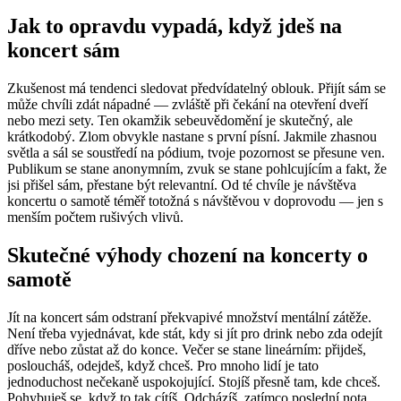
Jak to opravdu vypadá, když jdeš na
koncert sám
Zkušenost má tendenci sledovat předvídatelný oblouk. Přijít sám se
může chvíli zdát nápadné — zvláště při čekání na otevření dveří
nebo mezi sety. Ten okamžik sebeuvědomění je skutečný, ale
krátkodobý. Zlom obvykle nastane s první písní. Jakmile zhasnou
světla a sál se soustředí na pódium, tvoje pozornost se přesune ven.
Publikum se stane anonymním, zvuk se stane pohlcujícím a fakt, že
jsi přišel sám, přestane být relevantní. Od té chvíle je návštěva
koncertu o samotě téměř totožná s návštěvou v doprovodu — jen s
menším počtem rušivých vlivů.
Skutečné výhody chození na koncerty o
samotě
Jít na koncert sám odstraní překvapivé množství mentální zátěže.
Není třeba vyjednávat, kde stát, kdy si jít pro drink nebo zda odejít
dříve nebo zůstat až do konce. Večer se stane lineárním: přijdeš,
posloucháš, odejdeš, když chceš. Pro mnoho lidí je tato
jednoduchost nečekaně uspokojující. Stojíš přesně tam, kde chceš.
Pohybuješ se, když to tak cítíš. Odcházíš, zatímco poslední nota