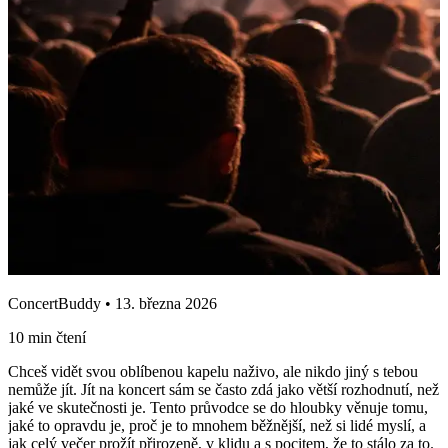
ConcertBuddy • 13. března 2026
10 min čtení
Chceš vidět svou oblíbenou kapelu naživo, ale nikdo jiný s tebou
nemůže jít. Jít na koncert sám se často zdá jako větší rozhodnutí, než
jaké ve skutečnosti je. Tento průvodce se do hloubky věnuje tomu,
jaké to opravdu je, proč je to mnohem běžnější, než si lidé myslí, a
jak celý večer prožít přirozeně, v klidu a s pocitem, že to stálo za to.