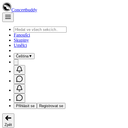
Concertbuddy
Fanoušci
Skupiny
Umělci
Čeština
▼
Přihlásit se
Registrovat se
Zpět