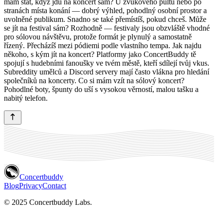
mám stát, když jdu na koncert sám? U zvukového pultu nebo po
stranách místa konání — dobrý výhled, pohodlný osobní prostor a
uvolněné publikum. Snadno se také přemístíš, pokud chceš. Může
se jít na festival sám? Rozhodně — festivaly jsou obzvláště vhodné
pro sólovou návštěvu, protože formát je plynulý a samostatně
řízený. Přecházíš mezi pódiemi podle vlastního tempa. Jak najdu
někoho, s kým jít na koncert? Platformy jako ConcertBuddy tě
spojují s hudebními fanoušky ve tvém městě, kteří sdílejí tvůj vkus.
Subreddity umělců a Discord servery mají často vlákna pro hledání
společníků na koncerty. Co si mám vzít na sólový koncert?
Pohodlné boty, špunty do uší s vysokou věrností, malou tašku a
nabitý telefon.
Concertbuddy
Blog
Privacy
Contact
© 2025 Concertbuddy Labs.