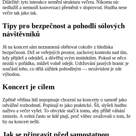
Důležité: tyto interakce nemění strukturu večera. Nikomu nic
nedlužíš a nemusíš konverzaci přeměnit v doprovod. Hudba nese
večer tak jako tak.
Tipy pro bezpečnost a pohodlí sólových
návštěvníků
Jít na koncert sám neznamená obětovat cokoliv z hlediska
bezpečnosti. Drž se veřejných prostor, zachovej kontrolu nad tím,
kdy přijdeš a odejdeš, a důvěřuj svým instinktům. Pokud se něco
nezdá v pořádku, můžeš volně odejít. Udržování jasných hranic je
součástí toho, co dělá zážitek pohodlným — nezávislost je zde
výhodou.
Koncert je cílem
Zpětně většina lidí nepopisuje chození na koncerty o samotě jako
odvážné rozhodnutí. Popisují to jako praktické. Šli, slyšeli hudbu
naživo a večer vyšel. To obvykle stačí k tomu, aby příště váhání
zmizelo. A velmi často se lidé ptají, proč vůbec uvažovali o tom, že
by na koncert nešli.
Jak se připravit před samostatnou