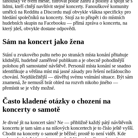
fanoušky ve tvém městě, filtrovat podle žánru a polohy a spojit se s
lidmi, kteří chtějí navštívit stejné koncerty. Fanouškové komunity
umělců na Redditu a Discordu mají obvykle vlákna specificky pro
hledání společníků na koncerty. Stojí za to přispět i do místních
hudebních skupin na Facebooku — přímá zpráva o koncertu, na
který jdeš, obvykle dostane odpovědi.
Sám na koncert jako žena
Stání u zvukového pultu nebo po stranách místa konání přitahuje
klidnější, hudebně zaměřené publikum a je obecně pohodlnější
polohou při samostatné návštěvě. Personál místa konání se snadno
identifikuje a většina míst má jasné zásady pro řešení nežádoucího
chování. Nejdůležitější — důvěřuj svému vnímání situace. Být sám
znamená, že nemusíš brát ohled na rozvrh nikoho jiného —
přemístit se je vždy možné.
Často kladené otázky o chození na
koncerty o samotě
Je divné jít na koncert sám? Ne — přibližně každý pátý návštěvník
koncertu je tam sám a na nišových koncertech je to číslo ještě vyšší.
Chodit na koncerty o samotě je běžné; prostě to není vidět. Kde