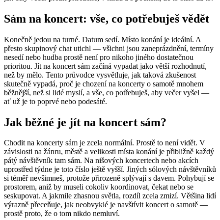
Sám na koncert: vše, co potřebuješ vědět
Konečně jedou na turné. Datum sedí. Místo konání je ideální. A
přesto skupinový chat utichl — všichni jsou zaneprázdnění, termíny
nesedí nebo hudba prostě není pro nikoho jiného dostatečnou
prioritou. Jít na koncert sám začíná vypadat jako větší rozhodnutí,
než by mělo. Tento průvodce vysvětluje, jak taková zkušenost
skutečně vypadá, proč je chození na koncerty o samotě mnohem
běžnější, než si lidé myslí, a vše, co potřebuješ, aby večer vyšel —
ať už je to poprvé nebo podesáté.
Jak běžné je jít na koncert sám?
Chodit na koncerty sám je zcela normální. Prostě to není vidět. V
závislosti na žánru, městě a velikosti místa konání je přibližně každý
pátý návštěvník tam sám. Na nišových koncertech nebo akcích
uprostřed týdne je toto číslo ještě vyšší. Jiných sólových návštěvníků
si téměř nevšimneš, protože přirozeně splývají s davem. Pohybují se
prostorem, aniž by museli cokoliv koordinovat, čekat nebo se
seskupovat. A jakmile zhasnou světla, rozdíl zcela zmizí. Většina lidí
výrazně přeceňuje, jak neobvyklé je navštívit koncert o samotě —
prostě proto, že o tom nikdo nemluví.