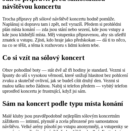
návštěvou koncertu
Trocha přípravy při sólové návštěvě koncertu hodně pomůže.
Naplánuj si dopravu tam i zpět, než vyrazíš. Předem si prohlédni
plán místa konání — zda jsou stání nebo sezení, kde jsou vstupy a
kde jsou klidnější místa. Měj vstupenku připravenou, aby sis ušetřil
zmatek u vstupu. Zjisti, kdo hraje jako předskokan — dá ti to něco,
na co se těšit, a téma k rozhovoru s lidmi kolem tebe.
Co si vzít na sólový koncert
Obuv pohodlné boty — stát dvě až tři hodiny je standard. Vezmi si
špunty do uší s vysokou věrností, které snižují hlasitost bez pohlcení
zvuku a skutečně ovlivní, jak se budeš cítit druhý den. Vezmi si
malou tašku nebo žádnou. Nabij si telefon předem — vybitý telefon
uprostřed koncertu je frustrující, když jsi sám.
Sám na koncert podle typu místa konání
Malé kluby jsou pravděpodobně nejlepším sólovým koncertním
zážitkem — intimní, plynulé a zcela přirozené pro samostatnou
návštěvu. Velké arény působí po vstupu anonymněji, a vstupenky se