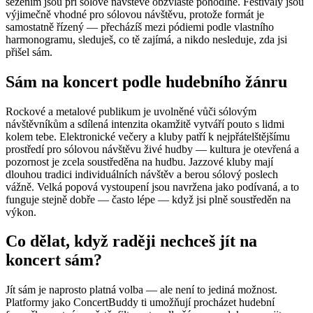
sezením jsou při sólové návštěvě obzvláště pohodlné. Festivaly jsou
výjimečně vhodné pro sólovou návštěvu, protože formát je
samostatně řízený — přecházíš mezi pódiemi podle vlastního
harmonogramu, sleduješ, co tě zajímá, a nikdo nesleduje, zda jsi
přišel sám.
Sám na koncert podle hudebního žánru
Rockové a metalové publikum je uvolněné vůči sólovým
návštěvníkům a sdílená intenzita okamžitě vytváří pouto s lidmi
kolem tebe. Elektronické večery a kluby patří k nejpřátelštějšímu
prostředí pro sólovou návštěvu živé hudby — kultura je otevřená a
pozornost je zcela soustředěna na hudbu. Jazzové kluby mají
dlouhou tradici individuálních návštěv a berou sólový poslech
vážně. Velká popová vystoupení jsou navržena jako podívaná, a to
funguje stejně dobře — často lépe — když jsi plně soustředěn na
výkon.
Co dělat, když raději nechceš jít na
koncert sám?
Jít sám je naprosto platná volba — ale není to jediná možnost.
Platformy jako ConcertBuddy ti umožňují procházet hudební