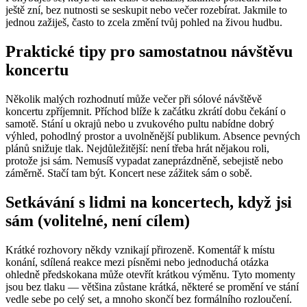
ještě zní, bez nutnosti se seskupit nebo večer rozebírat. Jakmile to
jednou zažiješ, často to zcela změní tvůj pohled na živou hudbu.
Praktické tipy pro samostatnou návštěvu
koncertu
Několik malých rozhodnutí může večer při sólové návštěvě
koncertu zpříjemnit. Příchod blíže k začátku zkrátí dobu čekání o
samotě. Stání u okrajů nebo u zvukového pultu nabídne dobrý
výhled, pohodlný prostor a uvolněnější publikum. Absence pevných
plánů snižuje tlak. Nejdůležitější: není třeba hrát nějakou roli,
protože jsi sám. Nemusíš vypadat zaneprázdněně, sebejistě nebo
záměrně. Stačí tam být. Koncert nese zážitek sám o sobě.
Setkávání s lidmi na koncertech, když jsi
sám (volitelné, není cílem)
Krátké rozhovory někdy vznikají přirozeně. Komentář k místu
konání, sdílená reakce mezi písněmi nebo jednoduchá otázka
ohledně předskokana může otevřít krátkou výměnu. Tyto momenty
jsou bez tlaku — většina zůstane krátká, některé se promění ve stání
vedle sebe po celý set, a mnoho skončí bez formálního rozloučení.