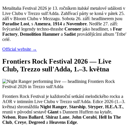
Metalitalia Festival 2026 je 13. ročníkem italské metalové události v
Live Clubu v Trezzo sull'Adda. Zahřívací párty se koná v pátek 25.
září v Bloom Clubu v Mezzagu. Sobota 26. září: headlinerem jsou
Paradise Lost
, s
Amenra
,
1914
a
Novembre
. Neděle 27. září:
švýcarské legendy techno-thrashe
Coroner
jako headliner, s
Fear
Factory
,
Demolition Hammer
a
Sadist
provádějícími album 'Tribe'
celé.
Official website →
Frontiers Rock Festival 2026 — Live
Club, Trezzo sull'Adda, 1.–3. května
Frontiers Rock Festival je každoroční setkání melodického rocku a
AOR v intimním Live Clubu v Trezzo sull'Adda. Edice 2026 (1.–3.
května) shromáždila
Night Ranger
,
Starship
,
Stryper
,
H.E.A.T.
,
reunii v původní sestavě
Giant
s Dannem Huffem na kytaře,
Nelson
,
Russ Ballard
,
Shiraz Lane
,
John Corabi
,
Hell In The
Club
,
Creye
,
Degreed
a
Heavens Edge
.