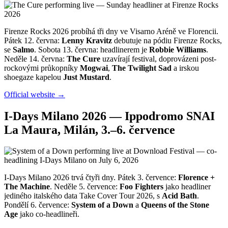
Firenze Rocks 2026 probíhá tři dny ve Visarno Aréně ve Florencii.
Pátek 12. června:
Lenny Kravitz
debutuje na pódiu Firenze Rocks,
se
Salmo
. Sobota 13. června: headlinerem je
Robbie Williams
.
Neděle 14. června:
The Cure
uzavírají festival, doprovázeni post-
rockovými průkopníky
Mogwai
,
The Twilight Sad
a irskou
shoegaze kapelou
Just Mustard
.
Official website →
I-Days Milano 2026 — Ippodromo SNAI
La Maura, Milán, 3.–6. července
I-Days Milano 2026 trvá čtyři dny. Pátek 3. července:
Florence +
The Machine
. Neděle 5. července:
Foo Fighters
jako headliner
jediného italského data Take Cover Tour 2026, s
Acid Bath
.
Pondělí 6. července:
System of a Down
a
Queens of the Stone
Age
jako co-headlineři.