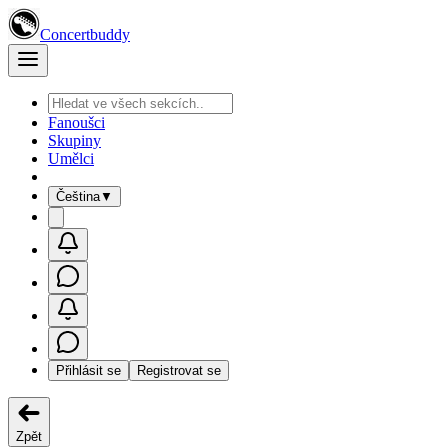
Concertbuddy
Fanoušci
Skupiny
Umělci
Čeština
▼
Přihlásit se
Registrovat se
Zpět