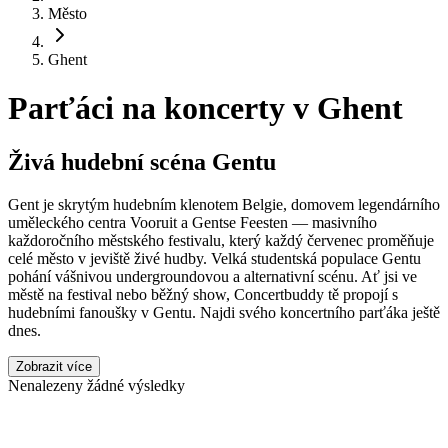
Město
Ghent
Parťáci na koncerty v
Ghent
Živá hudební scéna Gentu
Gent je skrytým hudebním klenotem Belgie, domovem legendárního
uměleckého centra Vooruit a Gentse Feesten — masivního
každoročního městského festivalu, který každý červenec proměňuje
celé město v jeviště živé hudby. Velká studentská populace Gentu
pohání vášnivou undergroundovou a alternativní scénu. Ať jsi ve
městě na festival nebo běžný show, Concertbuddy tě propojí s
hudebními fanoušky v Gentu. Najdi svého koncertního parťáka ještě
dnes.
Zobrazit více
Nenalezeny žádné výsledky