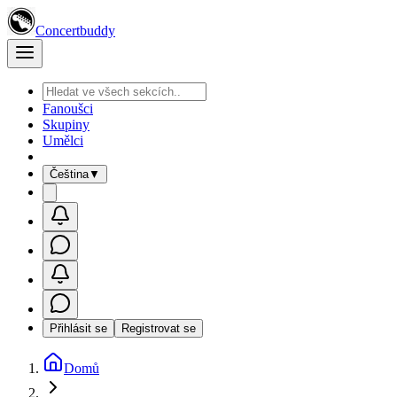
Concertbuddy
Fanoušci
Skupiny
Umělci
Čeština
▼
Přihlásit se
Registrovat se
Domů