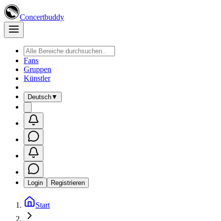
Concertbuddy
Fans
Gruppen
Künstler
Deutsch
▼
Login
Registrieren
Start