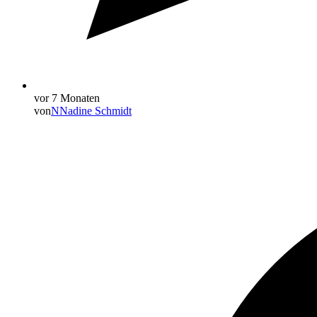
vor 7 Monaten
von
N
Nadine Schmidt