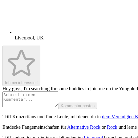
Liverpool
,
UK
Ich bin interessiert
Hey guys, I'm searching for some buddies to join me on the Yungblud 
Kommentar posten
Triff Konzertfans und finde Leute, mit denen du in
dem Vereinigten K
Entdecke Fangemeinschaften für
Alternative Rock
or
Rock
und lerne 
Triff andere Fans, die Veranstaltungen im
Liverpool
besuchen, und er