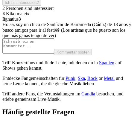
Ich bin interessiert
2
2 Personen sind interessiert
K
Kiko mateix
I
ignatius3
Holaa, soy un chico de Sanlúcar de Barrameda (Cádiz) de 18 años y
busco amigos para ir al festi😁 (Los artistas que he puesto son los
que más ganas tengo de ver)
Kommentar posten
Triff Konzertfans und finde Leute, mit denen du in
Spanien
auf
Shows gehen kannst.
Entdecke Fangemeinschaften für
Punk
,
Ska
,
Rock
or
Metal
und
lerne Leute kennen, die die gleiche Musik lieben.
Triff andere Fans, die Veranstaltungen im
Gandia
besuchen, und
erlebe gemeinsam Live-Musik.
Häufig gestellte Fragen