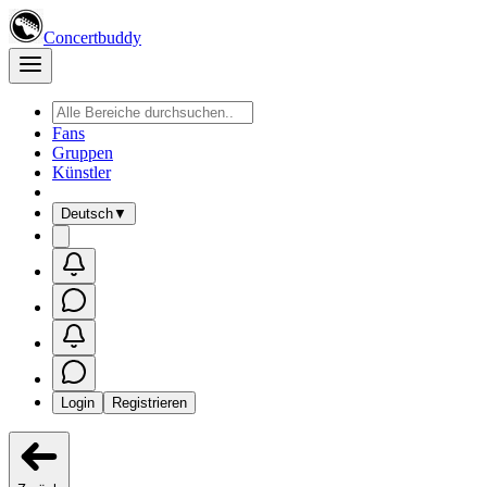
Concertbuddy
Fans
Gruppen
Künstler
Deutsch
▼
Login
Registrieren