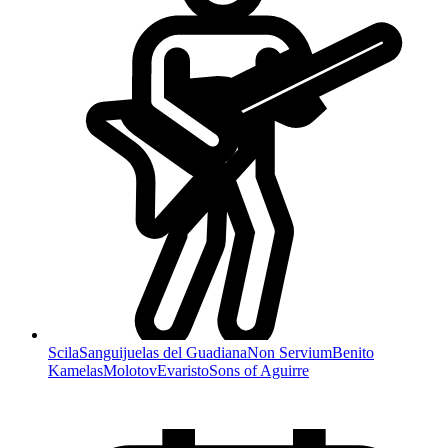
Scila
Sanguijuelas del Guadiana
Non Servium
Benito
Kamelas
Molotov
Evaristo
Sons of Aguirre