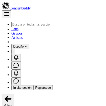
Concertbuddy
Fans
Grupos
Artistas
Español
▼
Iniciar sesión
Registrarse
Volver