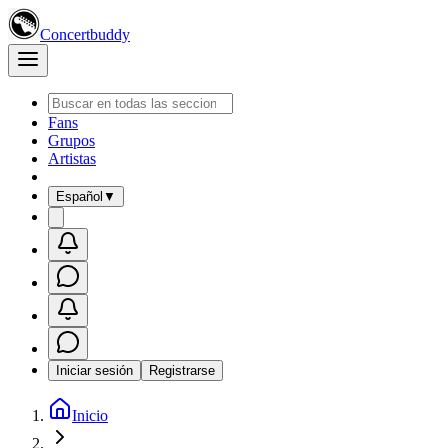
Concertbuddy
Fans
Grupos
Artistas
Español
▼
Iniciar sesión
Registrarse
Inicio