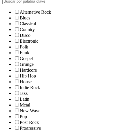
Alternative Rock
Blues
Classical
Country
Disco
Electronic
Folk
Funk
Gospel
Grunge
Hardcore
Hip Hop
House
Indie Rock
Jazz
Latin
Metal
New Wave
Pop
Post-Rock
Progressive