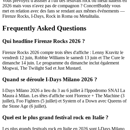
Vous prévoyez d'assister à l'un des festivals rock ou metal italiens en
2026 mais vous n'avez pas de compagnon ? ConcertBuddy vous
met en relation avec des fans se rendant aux mêmes événements —
Firenze Rocks, I-Days, Rock in Roma ou Metalitalia.
Frequently Asked Questions
Qui headline Firenze Rocks 2026 ?
Firenze Rocks 2026 compte trois têtes d'affiche : Lenny Kravitz le
vendredi 12 juin, Robbie Williams le samedi 13 juin et The Cure le
dimanche 14 juin. Le programme du dimanche inclut également
Mogwai, The Twilight Sad et Just Mustard.
Quand se déroule I-Days Milano 2026 ?
I-Days Milano 2026 a lieu du 3 au 6 juillet à l'Ippodromo SNAI La
Maura à Milan. Les têtes d'affiche sont Florence + The Machine (3
juillet), Foo Fighters (5 juillet) et System of a Down avec Queens of
the Stone Age (6 juillet).
Quel est le plus grand festival rock en Italie ?
Les plus grands festivals rock en Italie en 2026 sont I-Days Milano