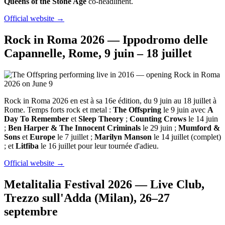
Queens of the Stone Age
co-headlinent.
Official website →
Rock in Roma 2026 — Ippodromo delle
Capannelle, Rome, 9 juin – 18 juillet
Rock in Roma 2026 en est à sa 16e édition, du 9 juin au 18 juillet à
Rome. Temps forts rock et metal :
The Offspring
le 9 juin avec
A
Day To Remember
et
Sleep Theory
;
Counting Crows
le 14 juin
;
Ben Harper & The Innocent Criminals
le 29 juin ;
Mumford &
Sons
et
Europe
le 7 juillet ;
Marilyn Manson
le 14 juillet (complet)
; et
Litfiba
le 16 juillet pour leur tournée d'adieu.
Official website →
Metalitalia Festival 2026 — Live Club,
Trezzo sull'Adda (Milan), 26–27
septembre