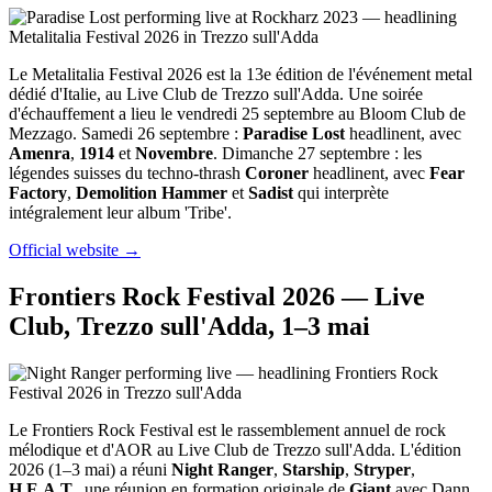
Le Metalitalia Festival 2026 est la 13e édition de l'événement metal
dédié d'Italie, au Live Club de Trezzo sull'Adda. Une soirée
d'échauffement a lieu le vendredi 25 septembre au Bloom Club de
Mezzago. Samedi 26 septembre :
Paradise Lost
headlinent, avec
Amenra
,
1914
et
Novembre
. Dimanche 27 septembre : les
légendes suisses du techno-thrash
Coroner
headlinent, avec
Fear
Factory
,
Demolition Hammer
et
Sadist
qui interprète
intégralement leur album 'Tribe'.
Official website →
Frontiers Rock Festival 2026 — Live
Club, Trezzo sull'Adda, 1–3 mai
Le Frontiers Rock Festival est le rassemblement annuel de rock
mélodique et d'AOR au Live Club de Trezzo sull'Adda. L'édition
2026 (1–3 mai) a réuni
Night Ranger
,
Starship
,
Stryper
,
H.E.A.T.
, une réunion en formation originale de
Giant
avec Dann