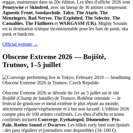
reggae, maintenant dans sa 20e édition. Les têtes d'affiche 2026 sont
Pennywise
et
Skindred
, avec un lineup de 36 artistes comprenant
Agnostic Front
,
Sondaschule
,
Talco
,
The Ataris
,
The
Menzingers
,
Bad Nerves
,
The Exploited
,
The Selecter
,
The
Casualties
,
The Flatliners
et
WARGASM (UK)
. Mighty Sounds
est la destination tchèque incontournable pour les fans de punk, ska
punk et hardcore.
Official website →
Obscene Extreme 2026 — Bojiště,
Trutnov, 1–5 juillet
Obscene Extreme 2026 se déroule du 1er au 5 juillet sur le site
Bojiště (Champ de bataille) de Trutnov, Bohême orientale — le
festival de grindcore et metal extrême le plus réputé au monde,
strictement végane/végétarienne et à but non lucratif. L'édition 2026
compte plus de 100 artistes confirmés. Les têtes d'affiche et noms
confirmés incluent
Converge
,
Eyehategod
,
Dismember
,
Pro-
Pain
,
Rotten Sound
et
Dwarves
. Les billets early bird sont épuisés
; des pass réguliers et journaliers sont disponibles (34–100 €).