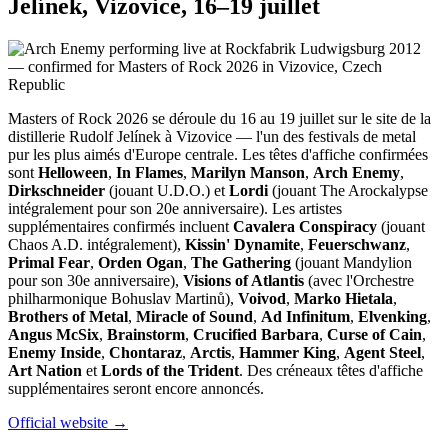
Jelínek, Vizovice, 16–19 juillet
Masters of Rock 2026 se déroule du 16 au 19 juillet sur le site de la
distillerie Rudolf Jelínek à Vizovice — l'un des festivals de metal
pur les plus aimés d'Europe centrale. Les têtes d'affiche confirmées
sont
Helloween
,
In Flames
,
Marilyn Manson
,
Arch Enemy
,
Dirkschneider
(jouant U.D.O.) et
Lordi
(jouant The Arockalypse
intégralement pour son 20e anniversaire). Les artistes
supplémentaires confirmés incluent
Cavalera Conspiracy
(jouant
Chaos A.D. intégralement),
Kissin' Dynamite
,
Feuerschwanz
,
Primal Fear
,
Orden Ogan
,
The Gathering
(jouant Mandylion
pour son 30e anniversaire),
Visions of Atlantis
(avec l'Orchestre
philharmonique Bohuslav Martinů),
Voivod
,
Marko Hietala
,
Brothers of Metal
,
Miracle of Sound
,
Ad Infinitum
,
Elvenking
,
Angus McSix
,
Brainstorm
,
Crucified Barbara
,
Curse of Cain
,
Enemy Inside
,
Chontaraz
,
Arctis
,
Hammer King
,
Agent Steel
,
Art Nation
et
Lords of the Trident
. Des créneaux têtes d'affiche
supplémentaires seront encore annoncés.
Official website →