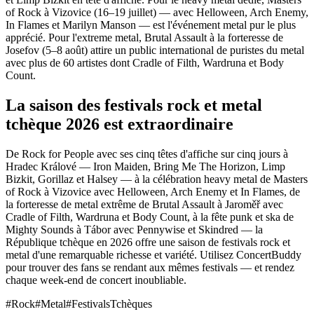
of Rock à Vizovice (16–19 juillet) — avec Helloween, Arch Enemy,
In Flames et Marilyn Manson — est l'événement metal pur le plus
apprécié. Pour l'extreme metal, Brutal Assault à la forteresse de
Josefov (5–8 août) attire un public international de puristes du metal
avec plus de 60 artistes dont Cradle of Filth, Wardruna et Body
Count.
La saison des festivals rock et metal
tchèque 2026 est extraordinaire
De Rock for People avec ses cinq têtes d'affiche sur cinq jours à
Hradec Králové — Iron Maiden, Bring Me The Horizon, Limp
Bizkit, Gorillaz et Halsey — à la célébration heavy metal de Masters
of Rock à Vizovice avec Helloween, Arch Enemy et In Flames, de
la forteresse de metal extrême de Brutal Assault à Jaroměř avec
Cradle of Filth, Wardruna et Body Count, à la fête punk et ska de
Mighty Sounds à Tábor avec Pennywise et Skindred — la
République tchèque en 2026 offre une saison de festivals rock et
metal d'une remarquable richesse et variété. Utilisez ConcertBuddy
pour trouver des fans se rendant aux mêmes festivals — et rendez
chaque week-end de concert inoubliable.
#Rock
#Metal
#FestivalsTchèques