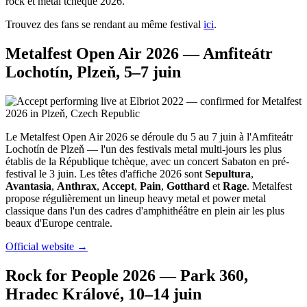
rock et metal tchèque 2026.
Trouvez des fans se rendant au même festival
ici
.
Metalfest Open Air 2026 — Amfiteátr
Lochotín, Plzeň, 5–7 juin
Le Metalfest Open Air 2026 se déroule du 5 au 7 juin à l'Amfiteátr
Lochotín de Plzeň — l'un des festivals metal multi-jours les plus
établis de la République tchèque, avec un concert Sabaton en pré-
festival le 3 juin. Les têtes d'affiche 2026 sont
Sepultura
,
Avantasia
,
Anthrax
,
Accept
,
Pain
,
Gotthard
et
Rage
. Metalfest
propose régulièrement un lineup heavy metal et power metal
classique dans l'un des cadres d'amphithéâtre en plein air les plus
beaux d'Europe centrale.
Official website →
Rock for People 2026 — Park 360,
Hradec Králové, 10–14 juin