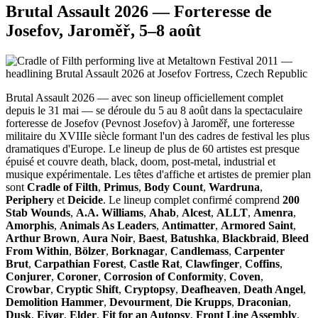
Brutal Assault 2026 — Forteresse de
Josefov, Jaroměř, 5–8 août
Brutal Assault 2026 — avec son lineup officiellement complet
depuis le 31 mai — se déroule du 5 au 8 août dans la spectaculaire
forteresse de Josefov (Pevnost Josefov) à Jaroměř, une forteresse
militaire du XVIIIe siècle formant l'un des cadres de festival les plus
dramatiques d'Europe. Le lineup de plus de 60 artistes est presque
épuisé et couvre death, black, doom, post-metal, industrial et
musique expérimentale. Les têtes d'affiche et artistes de premier plan
sont
Cradle of Filth
,
Primus
,
Body Count
,
Wardruna
,
Periphery
et
Deicide
. Le lineup complet confirmé comprend
200
Stab Wounds
,
A.A. Williams
,
Ahab
,
Alcest
,
ALLT
,
Amenra
,
Amorphis
,
Animals As Leaders
,
Antimatter
,
Armored Saint
,
Arthur Brown
,
Aura Noir
,
Baest
,
Batushka
,
Blackbraid
,
Bleed
From Within
,
Bölzer
,
Borknagar
,
Candlemass
,
Carpenter
Brut
,
Carpathian Forest
,
Castle Rat
,
Clawfinger
,
Coffins
,
Conjurer
,
Coroner
,
Corrosion of Conformity
,
Coven
,
Crowbar
,
Cryptic Shift
,
Cryptopsy
,
Deafheaven
,
Death Angel
,
Demolition Hammer
,
Devourment
,
Die Krupps
,
Draconian
,
Dusk
,
Eivør
,
Elder
,
Fit for an Autopsy
,
Front Line Assembly
,