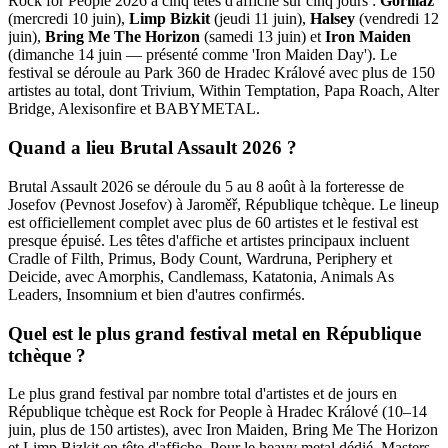
Rock for People 2026 a cinq têtes d'affiche sur cinq jours :
Gorillaz
(mercredi 10 juin),
Limp Bizkit
(jeudi 11 juin),
Halsey
(vendredi 12
juin),
Bring Me The Horizon
(samedi 13 juin) et
Iron Maiden
(dimanche 14 juin — présenté comme 'Iron Maiden Day'). Le
festival se déroule au Park 360 de Hradec Králové avec plus de 150
artistes au total, dont Trivium, Within Temptation, Papa Roach, Alter
Bridge, Alexisonfire et BABYMETAL.
Quand a lieu Brutal Assault 2026 ?
Brutal Assault 2026 se déroule du 5 au 8 août à la forteresse de
Josefov (Pevnost Josefov) à Jaroměř, République tchèque. Le lineup
est officiellement complet avec plus de 60 artistes et le festival est
presque épuisé. Les têtes d'affiche et artistes principaux incluent
Cradle of Filth, Primus, Body Count, Wardruna, Periphery et
Deicide, avec Amorphis, Candlemass, Katatonia, Animals As
Leaders, Insomnium et bien d'autres confirmés.
Quel est le plus grand festival metal en République
tchèque ?
Le plus grand festival par nombre total d'artistes et de jours en
République tchèque est Rock for People à Hradec Králové (10–14
juin, plus de 150 artistes), avec Iron Maiden, Bring Me The Horizon
et Limp Bizkit en tête d'affiche. Pour le heavy metal dédié, Masters