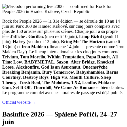
Rock for People 2026 — la 31e édition — se déroule du 10 au 14
juin au Park 360 de Hradec Králové, sur cinq jours complets avec
plus de 150 artistes sur plusieurs scènes. Chaque jour a sa propre
tête d'affiche :
Gorillaz
(mercredi 10 juin),
Limp Bizkit
(jeudi 11
juin),
Halsey
(vendredi 12 juin),
Bring Me The Horizon
(samedi
13 juin) et
Iron Maiden
(dimanche 14 juin — présenté comme 'Iron
Maiden Day'). Le lineup international sur les cinq jours comprend
Trivium
,
Tom Morello
,
Within Temptation
,
Papa Roach
,
All
Time Low
,
BABYMETAL
,
Saxon
,
Alter Bridge
,
Knocked
Loose
,
Alexisonfire
,
God Is an Astronaut
,
Queensrÿche
,
Breaking Benjamin
,
Bury Tomorrow
,
Babyshambles
,
Barns
Courtney
,
Destroy Boys
,
High Vis
,
Mouth Culture
,
Sleep
Theory
,
Trash Boat
,
The Molotovs
,
TX2
,
Loathe
,
Militarie
Gun
,
Set It Off
,
Thornhill
,
We Came As Romans
et bien d'autres.
Le programme complet avec les horaires de passage est déjà publié.
Official website →
Basinfire 2026 — Spálené Poříčí, 24–27
juin