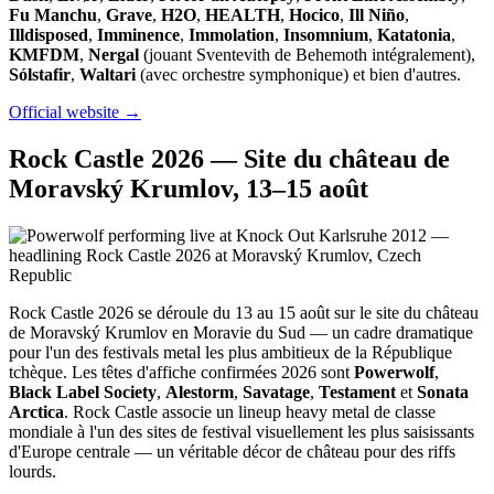
Fu Manchu
,
Grave
,
H2O
,
HEALTH
,
Hocico
,
Ill Niño
,
Illdisposed
,
Imminence
,
Immolation
,
Insomnium
,
Katatonia
,
KMFDM
,
Nergal
(jouant Sventevith de Behemoth intégralement),
Sólstafir
,
Waltari
(avec orchestre symphonique) et bien d'autres.
Official website →
Rock Castle 2026 — Site du château de
Moravský Krumlov, 13–15 août
Rock Castle 2026 se déroule du 13 au 15 août sur le site du château
de Moravský Krumlov en Moravie du Sud — un cadre dramatique
pour l'un des festivals metal les plus ambitieux de la République
tchèque. Les têtes d'affiche confirmées 2026 sont
Powerwolf
,
Black Label Society
,
Alestorm
,
Savatage
,
Testament
et
Sonata
Arctica
. Rock Castle associe un lineup heavy metal de classe
mondiale à l'un des sites de festival visuellement les plus saisissants
d'Europe centrale — un véritable décor de château pour des riffs
lourds.