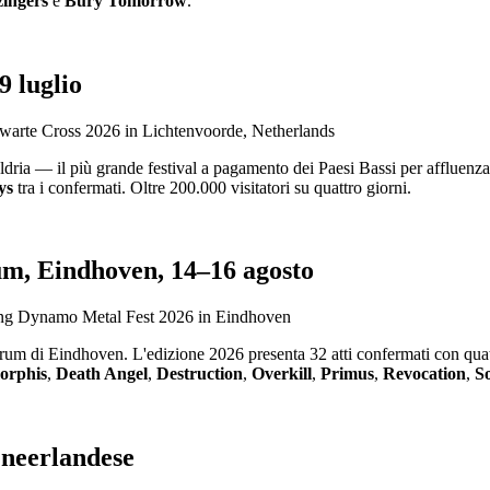
ingers
e
Bury Tomorrow
.
 luglio
dria — il più grande festival a pagamento dei Paesi Bassi per affluenza,
ys
tra i confermati. Oltre 200.000 visitatori su quattro giorni.
m, Eindhoven, 14–16 agosto
trum di Eindhoven. L'edizione 2026 presenta 32 atti confermati con qua
orphis
,
Death Angel
,
Destruction
,
Overkill
,
Primus
,
Revocation
,
So
 neerlandese