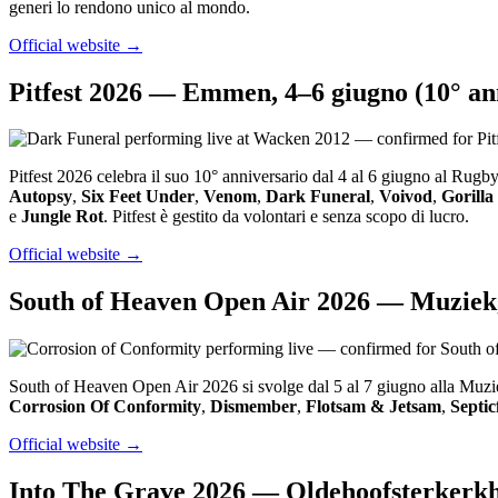
generi lo rendono unico al mondo.
Official website →
Pitfest 2026 — Emmen, 4–6 giugno (10° an
Pitfest 2026 celebra il suo 10° anniversario dal 4 al 6 giugno al Rugb
Autopsy
,
Six Feet Under
,
Venom
,
Dark Funeral
,
Voivod
,
Gorilla
e
Jungle Rot
. Pitfest è gestito da volontari e senza scopo di lucro.
Official website →
South of Heaven Open Air 2026 — Muziekgi
South of Heaven Open Air 2026 si svolge dal 5 al 7 giugno alla Muzie
Corrosion Of Conformity
,
Dismember
,
Flotsam & Jetsam
,
Septic
Official website →
Into The Grave 2026 — Oldehoofsterkerkh