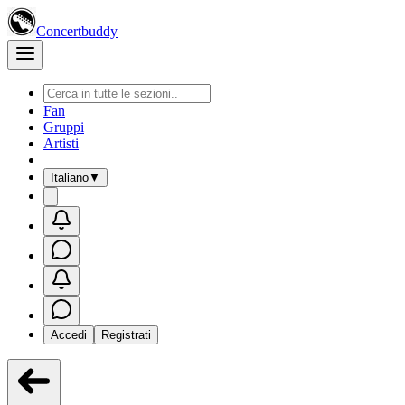
Concertbuddy
Fan
Gruppi
Artisti
Italiano
▼
Accedi
Registrati