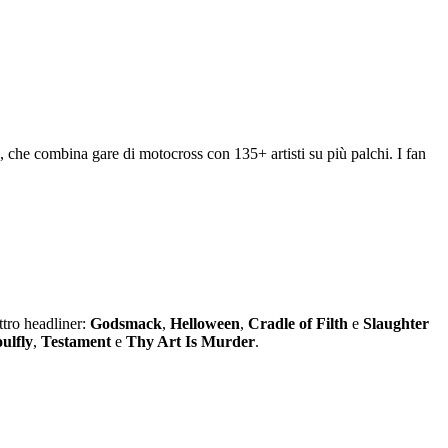
 che combina gare di motocross con 135+ artisti su più palchi. I fan
ttro headliner:
Godsmack
,
Helloween
,
Cradle of Filth
e
Slaughter
ulfly
,
Testament
e
Thy Art Is Murder
.