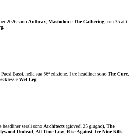
liner 2026 sono
Anthrax
,
Mastodon
e
The Gathering
, con 35 atti
rg
.
aesi Bassi, nella sua 56ª edizione. I tre headliner sono
The Cure
,
eckless
e
Wet Leg
.
e headliner serali sono
Architects
(giovedì 25 giugno),
The
llywood Undead
,
All Time Low
,
Rise Against
,
Ice Nine Kills
,