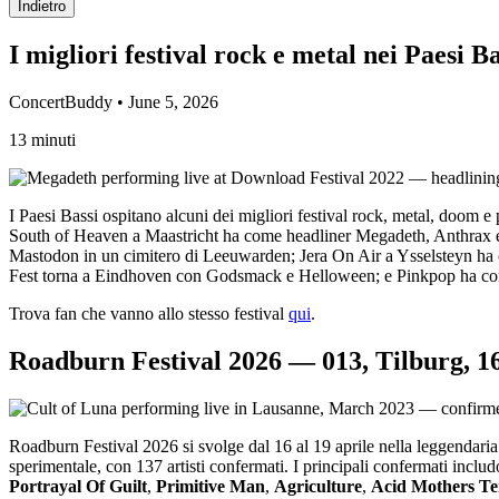
Indietro
I migliori festival rock e metal nei Paesi B
ConcertBuddy • June 5, 2026
13 minuti
I Paesi Bassi ospitano alcuni dei migliori festival rock, metal, doom
South of Heaven a Maastricht ha come headliner Megadeth, Anthrax e
Mastodon in un cimitero di Leeuwarden; Jera On Air a Ysselsteyn h
Fest torna a Eindhoven con Godsmack e Helloween; e Pinkpop ha com
Trova fan che vanno allo stesso festival
qui
.
Roadburn Festival 2026 — 013, Tilburg, 16
Roadburn Festival 2026 si svolge dal 16 al 19 aprile nella leggendaria
sperimentale, con 137 artisti confermati. I principali confermati incl
Portrayal Of Guilt
,
Primitive Man
,
Agriculture
,
Acid Mothers T