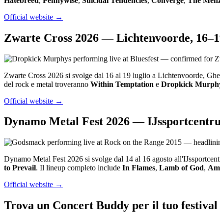
Hatebreed
,
Pennywise
,
Suicidal Tendencies
,
Converge
,
The Menz
Official website →
Zwarte Cross 2026 — Lichtenvoorde, 16–19
Zwarte Cross 2026 si svolge dal 16 al 19 luglio a Lichtenvoorde, Ghel
del rock e metal troveranno
Within Temptation
e
Dropkick Murph
Official website →
Dynamo Metal Fest 2026 — IJssportcentru
Dynamo Metal Fest 2026 si svolge dal 14 al 16 agosto all'IJssportcen
to Prevail
. Il lineup completo include
In Flames
,
Lamb of God
,
Am
Official website →
Trova un Concert Buddy per il tuo festival