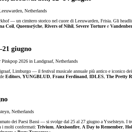
rkhof — un cimitero storico nel cuore di Leeuwarden, Frisia. Gli head
na Coil
,
Queensrÿche
,
Rivers of Nihil
,
Severe Torture
e
Vandenbe
–21 giugno
raaf, Limburgo — il festival musicale annuale più antico e iconico dei P
ude
Editors
,
YUNGBLUD
,
Franz Ferdinand
,
IDLES
,
The Pretty R
gno
mato dei Paesi Bassi — si svolge dal 25 al 27 giugno a Ysselsteyn. I tr
 i molti confermati:
Trivium
,
Alexisonfire
,
A Day to Remember
,
Ho