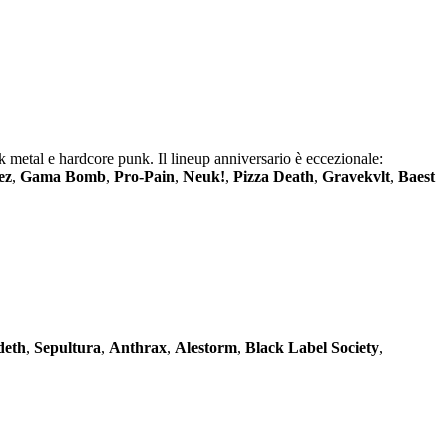
k metal e hardcore punk. Il lineup anniversario è eccezionale:
ez
,
Gama Bomb
,
Pro-Pain
,
Neuk!
,
Pizza Death
,
Gravekvlt
,
Baest
deth
,
Sepultura
,
Anthrax
,
Alestorm
,
Black Label Society
,