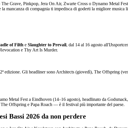
Into The Grave, Pinkpop, Jera On Air, Zwarte Cross o Dynamo Metal Fes
he la mancanza di compagnia ti impedisca di goderti la migliore musica l
adle of Filth
e
Slaughter to Prevail
, dal 14 al 16 agosto all'IJssportc
Revocation e Thy Art Is Murder.
32ª edizione. Gli headliner sono Architects (giovedì), The Offspring (v
Dynamo Metal Fest a Eindhoven (14–16 agosto), headlinato da Godsmack, 
The Offspring e Papa Roach — è il festival più importante del paese.
aesi Bassi 2026 da non perdere