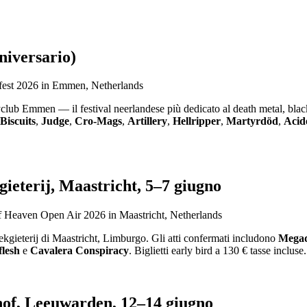
niversario)
yclub Emmen — il festival neerlandese più dedicato al death metal, blac
 Biscuits
,
Judge
,
Cro-Mags
,
Artillery
,
Hellripper
,
Martyrdöd
,
Acid
eterij, Maastricht, 5–7 giugno
kgieterij di Maastricht, Limburgo. Gli atti confermati includono
Mega
flesh
e
Cavalera Conspiracy
. Biglietti early bird a 130 € tasse incluse.
of, Leeuwarden, 12–14 giugno