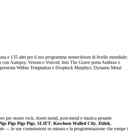
una e 135 altri per il suo programma stoner/doom di livello mondiale;
rio con Autopsy, Venom e Voivod; Into The Grave porta Anthrax e
ss presenta Within Temptation e Dropkick Murphys; Dynamo Metal
opeo per stoner rock, doom metal, post-metal e musica pesante
Pigs Pigs Pigs Pigs
,
SLIFT
,
Kowloon Walled City
,
Dälek
,
ale — le sue commissioni su misura e la programmazione che rompe i