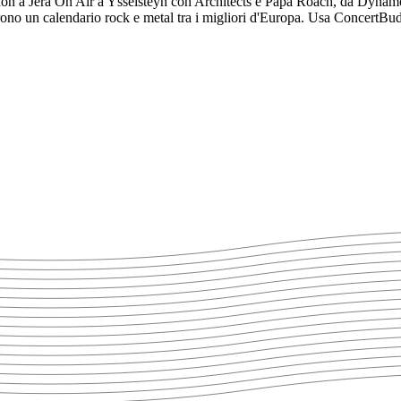
don a Jera On Air a Ysselsteyn con Architects e Papa Roach, da Dyn
no un calendario rock e metal tra i migliori d'Europa. Usa ConcertBudd