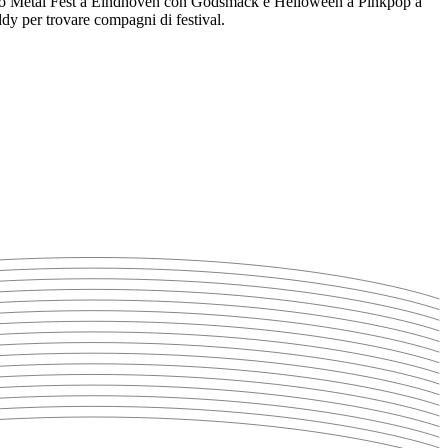
amo Metal Fest a Eindhoven con Godsmack e Helloween a Pinkpop a
y per trovare compagni di festival.