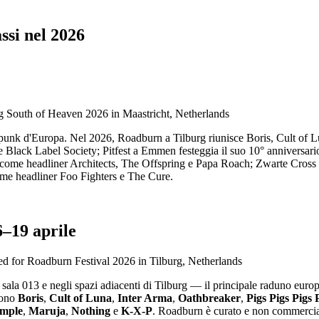
assi nel 2026
 e punk d'Europa. Nel 2026, Roadburn a Tilburg riunisce Boris, Cult of L
 Black Label Society; Pitfest a Emmen festeggia il suo 10° anniversa
a come headliner Architects, The Offspring e Papa Roach; Zwarte Cro
e headliner Foo Fighters e The Cure.
–19 aprile
 sala 013 e negli spazi adiacenti di Tilburg — il principale raduno eur
udono
Boris
,
Cult of Luna
,
Inter Arma
,
Oathbreaker
,
Pigs Pigs Pigs 
emple
,
Maruja
,
Nothing
e
K-X-P
. Roadburn è curato e non commerci