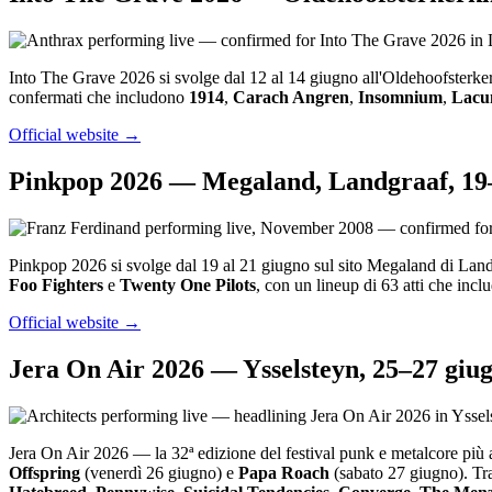
Into The Grave 2026 si svolge dal 12 al 14 giugno all'Oldehoofsterke
confermati che includono
1914
,
Carach Angren
,
Insomnium
,
Lacu
Official website →
Pinkpop 2026 — Megaland, Landgraaf, 19
Pinkpop 2026 si svolge dal 19 al 21 giugno sul sito Megaland di Landg
Foo Fighters
e
Twenty One Pilots
, con un lineup di 63 atti che incl
Official website →
Jera On Air 2026 — Ysselsteyn, 25–27 giu
Jera On Air 2026 — la 32ª edizione del festival punk e metalcore più a
Offspring
(venerdì 26 giugno) e
Papa Roach
(sabato 27 giugno). Tra