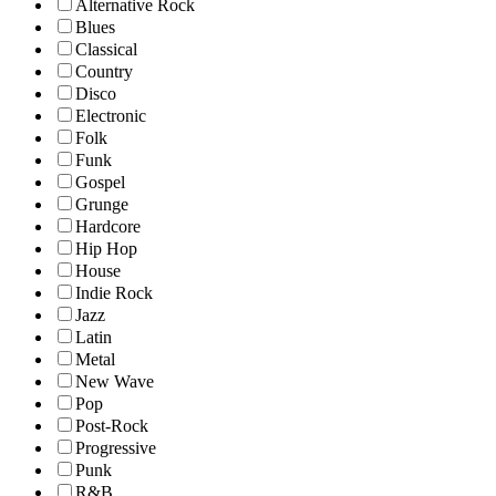
Alternative Rock
Blues
Classical
Country
Disco
Electronic
Folk
Funk
Gospel
Grunge
Hardcore
Hip Hop
House
Indie Rock
Jazz
Latin
Metal
New Wave
Pop
Post-Rock
Progressive
Punk
R&B