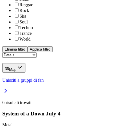
Reggae
Rock
Ska
Soul
Techno
Trance
World
Elimina filtro
Applica filtro
Map
Unisciti a gruppi di fan
6
risultati trovati
System of a Down July 4
Metal