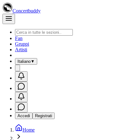
Concertbuddy
Fan
Gruppi
Artisti
Italiano
▼
Accedi
Registrati
Home