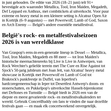
in juni gehouden. De editie van 2026 (18–21 juni) telt 91+
bevestigde acts waaronder Metallica, Tool, Iron Maiden, Megadeth,
Def Leppard en Anthrax, met combitickets al uitverkocht. Voor puur
extreme en heavy metal in een kleinere setting is Alcatraz Open Air
in Kortrijk (6–9 augustus) — met Powerwolf, Lamb of God, Saxon
en Arch Enemy — België's andere essentiële metalfestival.
België's rock- en metalfestivalseizoen
2026 is van wereldklasse
Van Graspop's eens-in-een-generatie lineup in Dessel — Metallica,
Tool, Iron Maiden, Megadeth en 88 meer — tot Iron Maiden's
historische meernachtenreeks bij Live is Live in Antwerpen, van
Rock Werchter's geliefde terrein met The Cure en Rise Against tot
Sjock's 50-jarig jubileum met Joan Jett, van Alcatraz' heavy metal
showcase in Kortrijk met Powerwolf en Lamb of God tot
Brakrock's punkfeestje in Duffel, van Ieperfest's
hardcoregemeenschap in Ieper tot Desertfest Antwerp's doom- en
stonerschatten, en Pukkelpop's uitverkochte Hasselt-bijeenkomst
met Deftones en Turnstile — België biedt in 2026 een van de
diepste en meest gevarieerde rock- en metalfestivalkalenders ter
wereld. Gebruik ConcertBuddy om fans te vinden die naar dezelfde
festivals gaan — en maak elk concertweekend onvergetelijk.