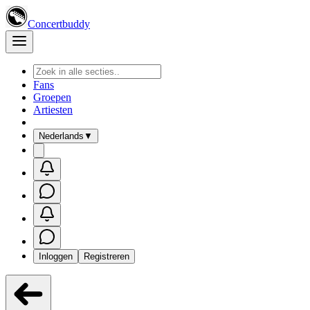
Concertbuddy
Fans
Groepen
Artiesten
Nederlands
▼
Inloggen
Registreren