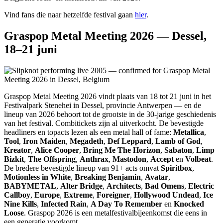
Vind fans die naar hetzelfde festival gaan
hier
.
Graspop Metal Meeting 2026 — Dessel,
18–21 juni
Graspop Metal Meeting 2026 vindt plaats van 18 tot 21 juni in het
Festivalpark Stenehei in Dessel, provincie Antwerpen — en de
lineup van 2026 behoort tot de grootste in de 30-jarige geschiedenis
van het festival. Combitickets zijn al uitverkocht. De bevestigde
headliners en topacts lezen als een metal hall of fame:
Metallica
,
Tool
,
Iron Maiden
,
Megadeth
,
Def Leppard
,
Lamb of God
,
Kreator
,
Alice Cooper
,
Bring Me The Horizon
,
Sabaton
,
Limp
Bizkit
,
The Offspring
,
Anthrax
,
Mastodon
,
Accept
en
Volbeat
.
De bredere bevestigde lineup van 91+ acts omvat
Spiritbox
,
Motionless in White
,
Breaking Benjamin
,
Avatar
,
BABYMETAL
,
Alter Bridge
,
Architects
,
Bad Omens
,
Electric
Callboy
,
Europe
,
Extreme
,
Foreigner
,
Hollywood Undead
,
Ice
Nine Kills
,
Infected Rain
,
A Day To Remember
en
Knocked
Loose
. Graspop 2026 is een metalfestivalbijeenkomst die eens in
een generatie voorkomt.