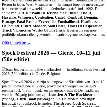
Ieperfest 2026 vindt plaats van 3 tot 5 juli in het Cultuurcentrum Het
Perron in Ieper, West-Vlaanderen — het langst lopende meerdaagse
hardcorefestival ter wereld, ononderbroken actief sinds 1992. De
editie van 2026 telt
Walls Of Jericho
,
Shai Hulud
,
End It
,
Haywire
,
Whispers
,
Contention
,
Caged
,
Combust
,
Domain
,
Ecotage
,
Fatal Realm
,
Feverchild
,
Footballhead
,
Headbussa
,
Hellbound
,
Listed
,
Modder
,
Soul Hater
,
Times Of Desperation
,
Truck Violence
en
Works Of The Flesh
. Ieperfest is een non-
profitbijeenkomst diep geworteld in hardcoregemeenschapswaarden.
Official website →
Sjock Festival 2026 — Gierle, 10–12 juli
(50e editie)
Sjock Festival 2026 viert zijn buitengewone 50e editie van 10 tot 12
juli op Poeyelheide in Gierle, provincie Antwerpen — België's
premier rock 'n' roll-, punk- en garagerockfestival. De headliners
voor het 50-jarig jubileum zijn
Joan Jett & The Blackhearts
(zondag),
Chris Isaak
(vrijdag) en
L7
. De bredere bevestigde
lineup zit vol punkrock-legendes:
The Bronx
,
Cock Sparrer
,