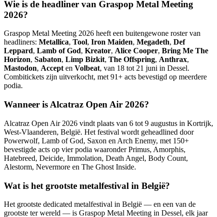
Wie is de headliner van Graspop Metal Meeting
2026?
Graspop Metal Meeting 2026 heeft een buitengewone roster van
headliners:
Metallica
,
Tool
,
Iron Maiden
,
Megadeth
,
Def
Leppard
,
Lamb of God
,
Kreator
,
Alice Cooper
,
Bring Me The
Horizon
,
Sabaton
,
Limp Bizkit
,
The Offspring
,
Anthrax
,
Mastodon
,
Accept
en
Volbeat
, van 18 tot 21 juni in Dessel.
Combitickets zijn uitverkocht, met 91+ acts bevestigd op meerdere
podia.
Wanneer is Alcatraz Open Air 2026?
Alcatraz Open Air 2026 vindt plaats van 6 tot 9 augustus in Kortrijk,
West-Vlaanderen, België. Het festival wordt geheadlined door
Powerwolf, Lamb of God, Saxon en Arch Enemy, met 150+
bevestigde acts op vier podia waaronder Primus, Amorphis,
Hatebreed, Deicide, Immolation, Death Angel, Body Count,
Alestorm, Nevermore en The Ghost Inside.
Wat is het grootste metalfestival in België?
Het grootste dedicated metalfestival in België — en een van de
grootste ter wereld — is Graspop Metal Meeting in Dessel, elk jaar