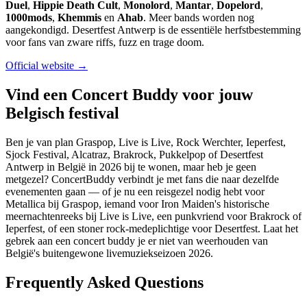
Duel
,
Hippie Death Cult
,
Monolord
,
Mantar
,
Dopelord
,
1000mods
,
Khemmis
en
Ahab
. Meer bands worden nog
aangekondigd. Desertfest Antwerp is de essentiële herfstbestemming
voor fans van zware riffs, fuzz en trage doom.
Official website →
Vind een Concert Buddy voor jouw
Belgisch festival
Ben je van plan Graspop, Live is Live, Rock Werchter, Ieperfest,
Sjock Festival, Alcatraz, Brakrock, Pukkelpop of Desertfest
Antwerp in België in 2026 bij te wonen, maar heb je geen
metgezel? ConcertBuddy verbindt je met fans die naar dezelfde
evenementen gaan — of je nu een reisgezel nodig hebt voor
Metallica bij Graspop, iemand voor Iron Maiden's historische
meernachtenreeks bij Live is Live, een punkvriend voor Brakrock of
Ieperfest, of een stoner rock-medeplichtige voor Desertfest. Laat het
gebrek aan een concert buddy je er niet van weerhouden van
België's buitengewone livemuziekseizoen 2026.
Frequently Asked Questions