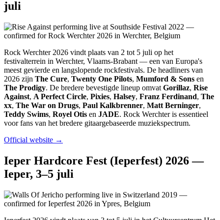
juli
Rock Werchter 2026 vindt plaats van 2 tot 5 juli op het
festivalterrein in Werchter, Vlaams-Brabant — een van Europa's
meest gevierde en langslopende rockfestivals. De headliners van
2026 zijn
The Cure
,
Twenty One Pilots
,
Mumford & Sons
en
The Prodigy
. De bredere bevestigde lineup omvat
Gorillaz
,
Rise
Against
,
A Perfect Circle
,
Pixies
,
Halsey
,
Franz Ferdinand
,
The
xx
,
The War on Drugs
,
Paul Kalkbrenner
,
Matt Berninger
,
Teddy Swims
,
Royel Otis
en
JADE
. Rock Werchter is essentieel
voor fans van het bredere gitaargebaseerde muziekspectrum.
Official website →
Ieper Hardcore Fest (Ieperfest) 2026 —
Ieper, 3–5 juli