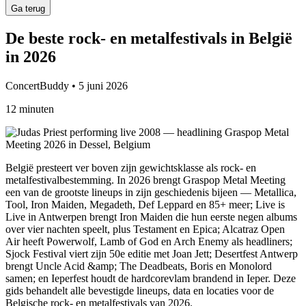
Ga terug
De beste rock- en metalfestivals in België
in 2026
ConcertBuddy • 5 juni 2026
12 minuten
België presteert ver boven zijn gewichtsklasse als rock- en
metalfestivalbestemming. In 2026 brengt Graspop Metal Meeting
een van de grootste lineups in zijn geschiedenis bijeen — Metallica,
Tool, Iron Maiden, Megadeth, Def Leppard en 85+ meer; Live is
Live in Antwerpen brengt Iron Maiden die hun eerste negen albums
over vier nachten speelt, plus Testament en Epica; Alcatraz Open
Air heeft Powerwolf, Lamb of God en Arch Enemy als headliners;
Sjock Festival viert zijn 50e editie met Joan Jett; Desertfest Antwerp
brengt Uncle Acid &amp; The Deadbeats, Boris en Monolord
samen; en Ieperfest houdt de hardcorevlam brandend in Ieper. Deze
gids behandelt alle bevestigde lineups, data en locaties voor de
Belgische rock- en metalfestivals van 2026.