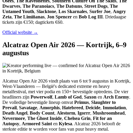
Osees
,
The Raveonettes
,
Southern Culture On The Skids
,
The
Dwarves
,
The Paranoiacs
,
The Datsuns
,
Street Dogs
,
The
Untamed Youth
,
Slacktone
,
Los Skarnales
,
Surfer Joe
,
Angry
Zeta
,
The Limiñanas
,
Jon Spencer
en
Bob Log III
. Driedaagse
tickets zijn €150; dagtickets €60.
Official website →
Alcatraz Open Air 2026 — Kortrijk, 6–9
augustus
Alcatraz Open Air 2026 vindt plaats van 6 tot 9 augustus in Kortrijk,
West-Vlaanderen — België's dedicated extreme en heavy
metalfestival, met vier podia en 150+ bevestigde optredens. De vier
headliners zijn
Powerwolf
,
Lamb of God
,
Saxon
en
Arch Enemy
.
De volledige bevestigde lineup omvat
Primus
,
Slaughter to
Prevail
,
Savatage
,
Amorphis
,
Hatebreed
,
Deicide
,
Immolation
,
Death Angel
,
Body Count
,
Alestorm
,
Igorrr
,
Mushroomhead
,
Nevermore
,
The Ghost Inside
,
Chelsea Grin
,
Fit for an
Autopsy
,
Armored Saint
en
Kylesa
. Alcatraz 2026 belooft de
sterkste editie te worden voor fans van puur heavy metal.