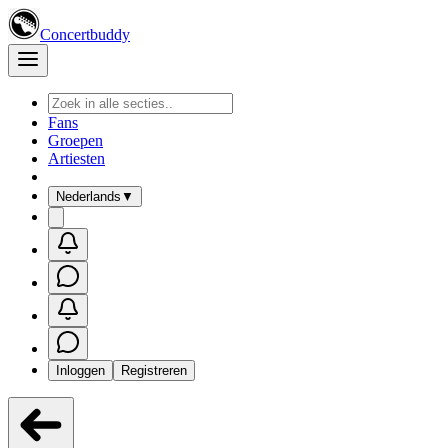
Concertbuddy
Fans
Groepen
Artiesten
Nederlands
▼
Inloggen
Registreren