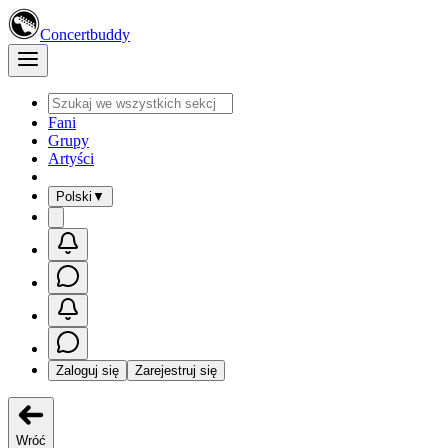
Concertbuddy
Fani
Grupy
Artyści
Polski
▼
Zaloguj się
Zarejestruj się
Wróć