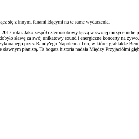
 się z innymi fanami idącymi na te same wydarzenia.
 2017 roku. Jako zespół czteroosobowy łączą w swojej muzyce indie p
 zdobyło sławę za swój unikatowy sound i energiczne koncerty na ży
wykonanego przez Randy'ego Napoleona Trio, w której grał także Benny 
e sławnym pianistą. Ta bogata historia nadała Między Przyjaciółmi gł