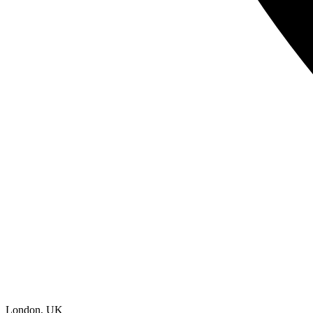
London
,
UK