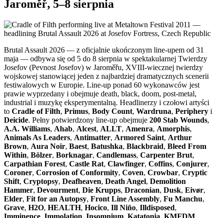
Jaroměř, 5–8 sierpnia
Brutal Assault 2026 — z oficjalnie ukończonym line-upem od 31
maja — odbywa się od 5 do 8 sierpnia w spektakularnej Twierdzy
Josefov (Pevnost Josefov) w Jaroměřu, XVIII-wiecznej twierdzy
wojskowej stanowiącej jeden z najbardziej dramatycznych scenerii
festiwalowych w Europie. Line-up ponad 60 wykonawców jest
prawie wyprzedany i obejmuje death, black, doom, post-metal,
industrial i muzykę eksperymentalną. Headlinerzy i czołowi artyści
to
Cradle of Filth
,
Primus
,
Body Count
,
Wardruna
,
Periphery
i
Deicide
. Pełny potwierdzony line-up obejmuje
200 Stab Wounds
,
A.A. Williams
,
Ahab
,
Alcest
,
ALLT
,
Amenra
,
Amorphis
,
Animals As Leaders
,
Antimatter
,
Armored Saint
,
Arthur
Brown
,
Aura Noir
,
Baest
,
Batushka
,
Blackbraid
,
Bleed From
Within
,
Bölzer
,
Borknagar
,
Candlemass
,
Carpenter Brut
,
Carpathian Forest
,
Castle Rat
,
Clawfinger
,
Coffins
,
Conjurer
,
Coroner
,
Corrosion of Conformity
,
Coven
,
Crowbar
,
Cryptic
Shift
,
Cryptopsy
,
Deafheaven
,
Death Angel
,
Demolition
Hammer
,
Devourment
,
Die Krupps
,
Draconian
,
Dusk
,
Eivør
,
Elder
,
Fit for an Autopsy
,
Front Line Assembly
,
Fu Manchu
,
Grave
,
H2O
,
HEALTH
,
Hocico
,
Ill Niño
,
Illdisposed
,
Imminence
,
Immolation
,
Insomnium
,
Katatonia
,
KMFDM
,