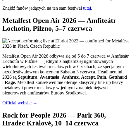
Znajdź fanów jadących na ten sam festiwal
tutaj
.
Metalfest Open Air 2026 — Amfiteátr
Lochotín, Pilzno, 5–7 czerwca
Metalfest Open Air 2026 odbywa się od 5 do 7 czerwca w Amfiteátr
Lochotín w Pilźnie — jednym z najbardziej ugruntowanych
wielodniowych festiwali metalowych w Czechach, ze specjalnym
przedfestiwalowym koncertem Sabaton 3 czerwca. Headlinerami
2026 są
Sepultura
,
Avantasia
,
Anthrax
,
Accept
,
Pain
,
Gotthard
i
Rage
. Metalfest konsekwentnie oferuje klasyczny line-up heavy
metalowy i power metalowy w jednym z najpiękniejszych
plenerowych amfiteatrów Europy Środkowej.
Official website →
Rock for People 2026 — Park 360,
Hradec Králové, 10–14 czerwca