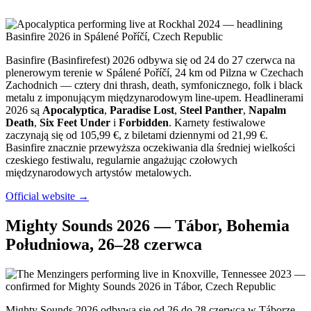
Basinfire (Basinfirefest) 2026 odbywa się od 24 do 27 czerwca na
plenerowym terenie w Spálené Poříčí, 24 km od Pilzna w Czechach
Zachodnich — cztery dni thrash, death, symfonicznego, folk i black
metalu z imponującym międzynarodowym line-upem. Headlinerami
2026 są
Apocalyptica
,
Paradise Lost
,
Steel Panther
,
Napalm
Death
,
Six Feet Under
i
Forbidden
. Karnety festiwalowe
zaczynają się od 105,99 €, z biletami dziennymi od 21,99 €.
Basinfire znacznie przewyższa oczekiwania dla średniej wielkości
czeskiego festiwalu, regularnie angażując czołowych
międzynarodowych artystów metalowych.
Official website →
Mighty Sounds 2026 — Tábor, Bohemia
Południowa, 26–28 czerwca
Mighty Sounds 2026 odbywa się od 26 do 28 czerwca w Táborze,