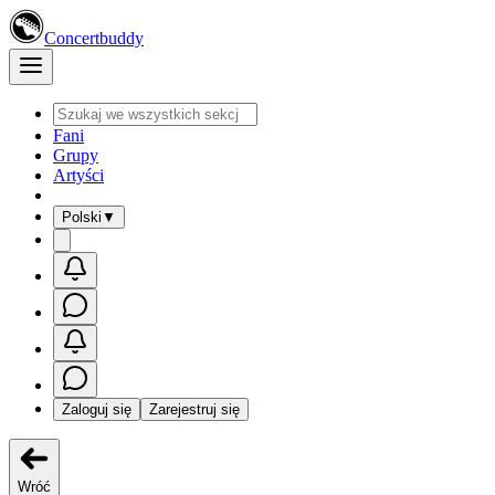
Concertbuddy
Fani
Grupy
Artyści
Polski
▼
Zaloguj się
Zarejestruj się
Wróć