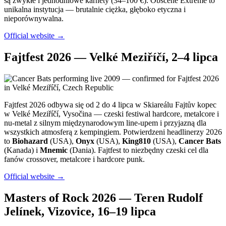
są zwykłe i jednodniowe karnety (34–100 €). Obscene Extreme to
unikalna instytucja — brutalnie ciężka, głęboko etyczna i
nieporównywalna.
Official website →
Fajtfest 2026 — Velké Meziříčí, 2–4 lipca
Fajtfest 2026 odbywa się od 2 do 4 lipca w Skiareálu Fajtův kopec
w Velké Meziříčí, Vysočina — czeski festiwal hardcore, metalcore i
nu-metal z silnym międzynarodowym line-upem i przyjazną dla
wszystkich atmosferą z kempingiem. Potwierdzeni headlinerzy 2026
to
Biohazard
(USA),
Onyx
(USA),
King810
(USA),
Cancer Bats
(Kanada) i
Mnemic
(Dania). Fajtfest to niezbędny czeski cel dla
fanów crossover, metalcore i hardcore punk.
Official website →
Masters of Rock 2026 — Teren Rudolf
Jelínek, Vizovice, 16–19 lipca