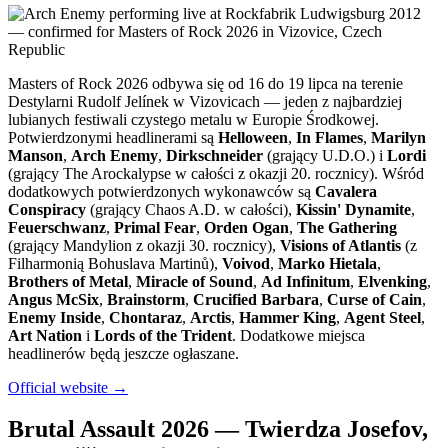
Masters of Rock 2026 odbywa się od 16 do 19 lipca na terenie
Destylarni Rudolf Jelínek w Vizovicach — jeden z najbardziej
lubianych festiwali czystego metalu w Europie Środkowej.
Potwierdzonymi headlinerami są
Helloween
,
In Flames
,
Marilyn
Manson
,
Arch Enemy
,
Dirkschneider
(grający U.D.O.) i
Lordi
(grający The Arockalypse w całości z okazji 20. rocznicy). Wśród
dodatkowych potwierdzonych wykonawców są
Cavalera
Conspiracy
(grający Chaos A.D. w całości),
Kissin' Dynamite
,
Feuerschwanz
,
Primal Fear
,
Orden Ogan
,
The Gathering
(grający Mandylion z okazji 30. rocznicy),
Visions of Atlantis
(z
Filharmonią Bohuslava Martinů),
Voivod
,
Marko Hietala
,
Brothers of Metal
,
Miracle of Sound
,
Ad Infinitum
,
Elvenking
,
Angus McSix
,
Brainstorm
,
Crucified Barbara
,
Curse of Cain
,
Enemy Inside
,
Chontaraz
,
Arctis
,
Hammer King
,
Agent Steel
,
Art Nation
i
Lords of the Trident
. Dodatkowe miejsca
headlinerów będą jeszcze ogłaszane.
Official website →
Brutal Assault 2026 — Twierdza Josefov,