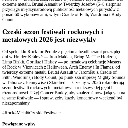
extreme metalu, Brutal Assault w Twierdzy Josefov (5–8 sierpnia)
przyciąga międzynarodową publiczność metalowych purystów z
ponad 60 wykonawcami, w tym Cradle of Filth, Wardruna i Body
Count.
Czeski sezon festiwali rockowych i
metalowych 2026 jest niezwykły
Od spektaklu Rock for People z pięcioma headlinerami przez pięć
dni w Hradec Králové — Iron Maiden, Bring Me The Horizon,
Limp Bizkit, Gorillaz i Halsey — po metalową celebrację Masters
of Rock w Vizovicach z Helloween, Arch Enemy i In Flames, od
twierdzy extreme metalu Brutal Assault w Jaroměřu z Cradle of
Filth, Wardruną i Body Count, po punk-ska imprezę Mighty Sounds
w Táborze z Pennywise i Skindred — Czechy w 2026 roku oferują
sezon festiwali rockowych i metalowych o niezwykłej głębi i
różnorodności. Użyj ConcertBuddy, aby znaleźć fanów jadących na
te same festiwale — i spraw, żeby każdy koncertowy weekend był
niezapomniany.
#Rock
#Metal
#CzeskieFestiwale
Powiązane wpisy