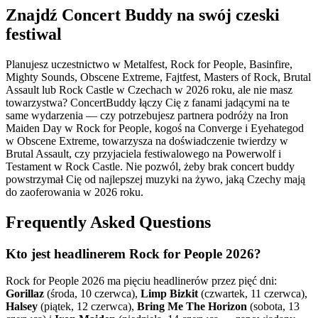
Znajdź Concert Buddy na swój czeski
festiwal
Planujesz uczestnictwo w Metalfest, Rock for People, Basinfire,
Mighty Sounds, Obscene Extreme, Fajtfest, Masters of Rock, Brutal
Assault lub Rock Castle w Czechach w 2026 roku, ale nie masz
towarzystwa? ConcertBuddy łączy Cię z fanami jadącymi na te
same wydarzenia — czy potrzebujesz partnera podróży na Iron
Maiden Day w Rock for People, kogoś na Converge i Eyehategod
w Obscene Extreme, towarzysza na doświadczenie twierdzy w
Brutal Assault, czy przyjaciela festiwalowego na Powerwolf i
Testament w Rock Castle. Nie pozwól, żeby brak concert buddy
powstrzymał Cię od najlepszej muzyki na żywo, jaką Czechy mają
do zaoferowania w 2026 roku.
Frequently Asked Questions
Kto jest headlinerem Rock for People 2026?
Rock for People 2026 ma pięciu headlinerów przez pięć dni:
Gorillaz
(środa, 10 czerwca),
Limp Bizkit
(czwartek, 11 czerwca),
Halsey
(piątek, 12 czerwca),
Bring Me The Horizon
(sobota, 13