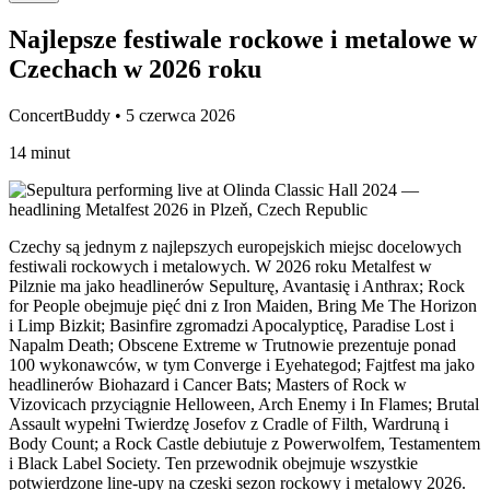
Najlepsze festiwale rockowe i metalowe w
Czechach w 2026 roku
ConcertBuddy • 5 czerwca 2026
14 minut
Czechy są jednym z najlepszych europejskich miejsc docelowych
festiwali rockowych i metalowych. W 2026 roku Metalfest w
Pilznie ma jako headlinerów Sepulturę, Avantasię i Anthrax; Rock
for People obejmuje pięć dni z Iron Maiden, Bring Me The Horizon
i Limp Bizkit; Basinfire zgromadzi Apocalypticę, Paradise Lost i
Napalm Death; Obscene Extreme w Trutnowie prezentuje ponad
100 wykonawców, w tym Converge i Eyehategod; Fajtfest ma jako
headlinerów Biohazard i Cancer Bats; Masters of Rock w
Vizovicach przyciągnie Helloween, Arch Enemy i In Flames; Brutal
Assault wypełni Twierdzę Josefov z Cradle of Filth, Wardruną i
Body Count; a Rock Castle debiutuje z Powerwolfem, Testamentem
i Black Label Society. Ten przewodnik obejmuje wszystkie
potwierdzone line-upy na czeski sezon rockowy i metalowy 2026.