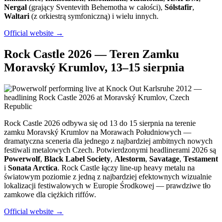
Nergal
(grający Sventevith Behemotha w całości),
Sólstafir
,
Waltari
(z orkiestrą symfoniczną) i wielu innych.
Official website →
Rock Castle 2026 — Teren Zamku
Moravský Krumlov, 13–15 sierpnia
Rock Castle 2026 odbywa się od 13 do 15 sierpnia na terenie
zamku Moravský Krumlov na Morawach Południowych —
dramatyczna sceneria dla jednego z najbardziej ambitnych nowych
festiwali metalowych Czech. Potwierdzonymi headlinerami 2026 są
Powerwolf
,
Black Label Society
,
Alestorm
,
Savatage
,
Testament
i
Sonata Arctica
. Rock Castle łączy line-up heavy metalu na
światowym poziomie z jedną z najbardziej efektownych wizualnie
lokalizacji festiwalowych w Europie Środkowej — prawdziwe tło
zamkowe dla ciężkich riffów.
Official website →