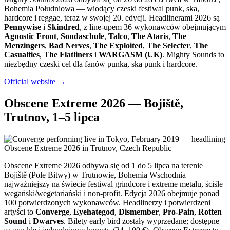
Bohemia Południowa — wiodący czeski festiwal punk, ska,
hardcore i reggae, teraz w swojej 20. edycji. Headlinerami 2026 są
Pennywise
i
Skindred
, z line-upem 36 wykonawców obejmującym
Agnostic Front
,
Sondaschule
,
Talco
,
The Ataris
,
The
Menzingers
,
Bad Nerves
,
The Exploited
,
The Selecter
,
The
Casualties
,
The Flatliners
i
WARGASM (UK)
. Mighty Sounds to
niezbędny czeski cel dla fanów punka, ska punk i hardcore.
Official website →
Obscene Extreme 2026 — Bojiště,
Trutnov, 1–5 lipca
Obscene Extreme 2026 odbywa się od 1 do 5 lipca na terenie
Bojiště (Pole Bitwy) w Trutnowie, Bohemia Wschodnia —
najważniejszy na świecie festiwal grindcore i extreme metalu, ściśle
wegański/wegetariański i non-profit. Edycja 2026 obejmuje ponad
100 potwierdzonych wykonawców. Headlinerzy i potwierdzeni
artyści to
Converge
,
Eyehategod
,
Dismember
,
Pro-Pain
,
Rotten
Sound
i
Dwarves
. Bilety early bird zostały wyprzedane; dostępne