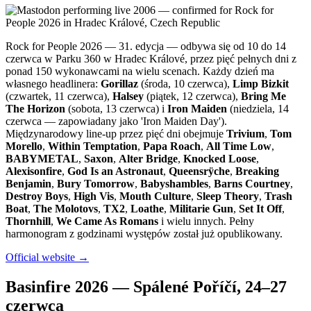
Rock for People 2026 — 31. edycja — odbywa się od 10 do 14
czerwca w Parku 360 w Hradec Králové, przez pięć pełnych dni z
ponad 150 wykonawcami na wielu scenach. Każdy dzień ma
własnego headlinera:
Gorillaz
(środa, 10 czerwca),
Limp Bizkit
(czwartek, 11 czerwca),
Halsey
(piątek, 12 czerwca),
Bring Me
The Horizon
(sobota, 13 czerwca) i
Iron Maiden
(niedziela, 14
czerwca — zapowiadany jako 'Iron Maiden Day').
Międzynarodowy line-up przez pięć dni obejmuje
Trivium
,
Tom
Morello
,
Within Temptation
,
Papa Roach
,
All Time Low
,
BABYMETAL
,
Saxon
,
Alter Bridge
,
Knocked Loose
,
Alexisonfire
,
God Is an Astronaut
,
Queensrÿche
,
Breaking
Benjamin
,
Bury Tomorrow
,
Babyshambles
,
Barns Courtney
,
Destroy Boys
,
High Vis
,
Mouth Culture
,
Sleep Theory
,
Trash
Boat
,
The Molotovs
,
TX2
,
Loathe
,
Militarie Gun
,
Set It Off
,
Thornhill
,
We Came As Romans
i wielu innych. Pełny
harmonogram z godzinami występów został już opublikowany.
Official website →
Basinfire 2026 — Spálené Poříčí, 24–27
czerwca