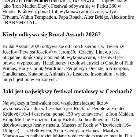
czerwca) i
Iron Maiden
(niedziela, 14 czerwca — zapowiadany
jako 'Iron Maiden Day'). Festiwal odbywa się w Parku 360 w
Hradec Králové z ponad 150 wykonawcami łącznie, w tym
Trivium, Within Temptation, Papa Roach, Alter Bridge, Alexisonfire
i BABYMETAL.
Kiedy odbywa się Brutal Assault 2026?
Brutal Assault 2026 odbywa się od 5 do 8 sierpnia w Twierdzy
Josefov (Pevnost Josefov) w Jaroměřu, Czechy. Line-up jest
oficjalnie ukończony z ponad 60 wykonawcami, a festiwal jest
prawie wyprzedany. Headlinerzy i czołowi artyści to Cradle of Filth,
Primus, Body Count, Wardruna, Periphery i Deicide, a Amorphis,
Candlemass, Katatonia, Animals As Leaders, Insomnium i wielu
innych jest potwierdzonych.
Jaki jest największy festiwal metalowy w Czechach?
Największym festiwalem pod względem łącznej liczby
wykonawców i dni w Czechach jest Rock for People w Hradec
Králové (10–14 czerwca, ponad 150 wykonawców), z Iron Maiden,
Bring Me The Horizon i Limp Bizkit jako headlinerami. Dla
dedykowanego heavy metalu, Masters of Rock w Vizovicach (16–
19 lipca) — z Helloween, Arch Enemy, In Flames i Marilyn
Manson — to najbardziej lubiane wydarzenie czystego metalu. Dla