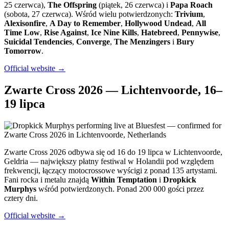
25 czerwca),
The Offspring
(piątek, 26 czerwca) i
Papa Roach
(sobota, 27 czerwca). Wśród wielu potwierdzonych:
Trivium
,
Alexisonfire
,
A Day to Remember
,
Hollywood Undead
,
All
Time Low
,
Rise Against
,
Ice Nine Kills
,
Hatebreed
,
Pennywise
,
Suicidal Tendencies
,
Converge
,
The Menzingers
i
Bury
Tomorrow
.
Official website →
Zwarte Cross 2026 — Lichtenvoorde, 16–
19 lipca
Zwarte Cross 2026 odbywa się od 16 do 19 lipca w Lichtenvoorde,
Geldria — największy płatny festiwal w Holandii pod względem
frekwencji, łączący motocrossowe wyścigi z ponad 135 artystami.
Fani rocka i metalu znajdą
Within Temptation
i
Dropkick
Murphys
wśród potwierdzonych. Ponad 200 000 gości przez
cztery dni.
Official website →