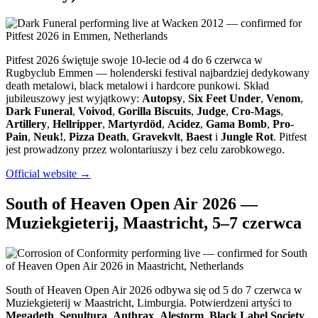
Pitfest 2026 świętuje swoje 10-lecie od 4 do 6 czerwca w
Rugbyclub Emmen — holenderski festival najbardziej dedykowany
death metalowi, black metalowi i hardcore punkowi. Skład
jubileuszowy jest wyjątkowy:
Autopsy
,
Six Feet Under
,
Venom
,
Dark Funeral
,
Voivod
,
Gorilla Biscuits
,
Judge
,
Cro-Mags
,
Artillery
,
Hellripper
,
Martyrdöd
,
Acidez
,
Gama Bomb
,
Pro-
Pain
,
Neuk!
,
Pizza Death
,
Gravekvlt
,
Baest
i
Jungle Rot
. Pitfest
jest prowadzony przez wolontariuszy i bez celu zarobkowego.
Official website →
South of Heaven Open Air 2026 —
Muziekgieterij, Maastricht, 5–7 czerwca
South of Heaven Open Air 2026 odbywa się od 5 do 7 czerwca w
Muziekgieterij w Maastricht, Limburgia. Potwierdzeni artyści to
Megadeth
,
Sepultura
,
Anthrax
,
Alestorm
,
Black Label Society
,