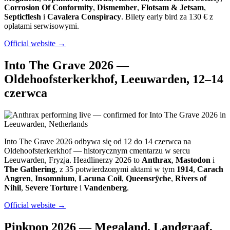
Corrosion Of Conformity
,
Dismember
,
Flotsam & Jetsam
,
Septicflesh
i
Cavalera Conspiracy
. Bilety early bird za 130 € z
opłatami serwisowymi.
Official website →
Into The Grave 2026 —
Oldehoofsterkerkhof, Leeuwarden, 12–14
czerwca
Into The Grave 2026 odbywa się od 12 do 14 czerwca na
Oldehoofsterkerkhof — historycznym cmentarzu w sercu
Leeuwarden, Fryzja. Headlinerzy 2026 to
Anthrax
,
Mastodon
i
The Gathering
, z 35 potwierdzonymi aktami w tym
1914
,
Carach
Angren
,
Insomnium
,
Lacuna Coil
,
Queensrÿche
,
Rivers of
Nihil
,
Severe Torture
i
Vandenberg
.
Official website →
Pinkpop 2026 — Megaland, Landgraaf,