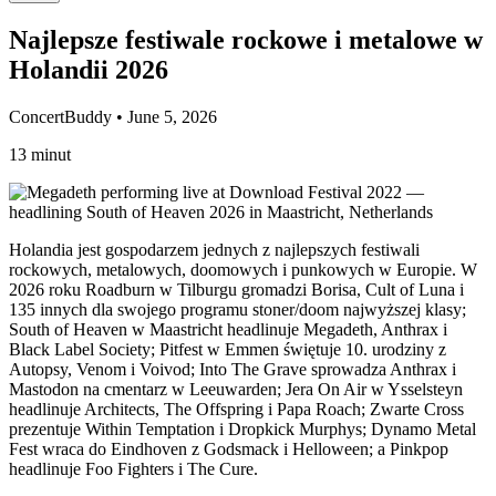
Najlepsze festiwale rockowe i metalowe w
Holandii 2026
ConcertBuddy • June 5, 2026
13 minut
Holandia jest gospodarzem jednych z najlepszych festiwali
rockowych, metalowych, doomowych i punkowych w Europie. W
2026 roku Roadburn w Tilburgu gromadzi Borisa, Cult of Luna i
135 innych dla swojego programu stoner/doom najwyższej klasy;
South of Heaven w Maastricht headlinuje Megadeth, Anthrax i
Black Label Society; Pitfest w Emmen świętuje 10. urodziny z
Autopsy, Venom i Voivod; Into The Grave sprowadza Anthrax i
Mastodon na cmentarz w Leeuwarden; Jera On Air w Ysselsteyn
headlinuje Architects, The Offspring i Papa Roach; Zwarte Cross
prezentuje Within Temptation i Dropkick Murphys; Dynamo Metal
Fest wraca do Eindhoven z Godsmack i Helloween; a Pinkpop
headlinuje Foo Fighters i The Cure.