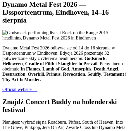
Dynamo Metal Fest 2026 —
IJssportcentrum, Eindhoven, 14–16
sierpnia
Dynamo Metal Fest 2026 odbywa się od 14 do 16 sierpnia w
IJssportcentrum w Eindhoven. Edycja 2026 prezentuje 32
potwierdzone akty z czterema headlinerami:
Godsmack
,
Helloween
,
Cradle of Filth
i
Slaughter to Prevail
. Pełny lineup
obejmuje
In Flames
,
Lamb of God
,
Amorphis
,
Death Angel
,
Destruction
,
Overkill
,
Primus
,
Revocation
,
Soulfly
,
Testament
i
Thy Art Is Murder
.
Official website →
Znajdź Concert Buddy na holenderski
festiwal
Planujesz wybrać się na Roadburn, Pitfest, South of Heaven, Into
The Grave, Pinkpop, Jera On Air, Zwarte Cross lub Dynamo Metal