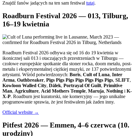
Znajdź fanów jadących na ten sam festiwal
tutaj
.
Roadburn Festival 2026 — 013, Tilburg,
16–19 kwietnia
Roadburn Festival 2026 odbywa się od 16 do 19 kwietnia w
ikonicznej sali 013 i otaczających przestrzeniach w Tilburgu —
czołowe europejskie spotkanie dla stoner rocka, doom metalu, post-
metalu i eksperymentalnej ciężkiej muzyki, ze 137 potwierdzonymi
artystami. Wśród potwierdzonych:
Boris
,
Cult of Luna
,
Inter
Arma
,
Oathbreaker
,
Pigs Pigs Pigs Pigs Pigs Pigs Pigs
,
SLIFT
,
Kowloon Walled City
,
Dälek
,
Portrayal Of Guilt
,
Primitive
Man
,
Agriculture
,
Acid Mothers Temple
,
Maruja
,
Nothing
i
K-
X-P
. Roadburn jest kuratorski, nie komercyjny — jego unikalne
programowanie sprawia, że jest festiwalem jak żaden inny.
Official website →
Pitfest 2026 — Emmen, 4–6 czerwca (10.
urodziny)