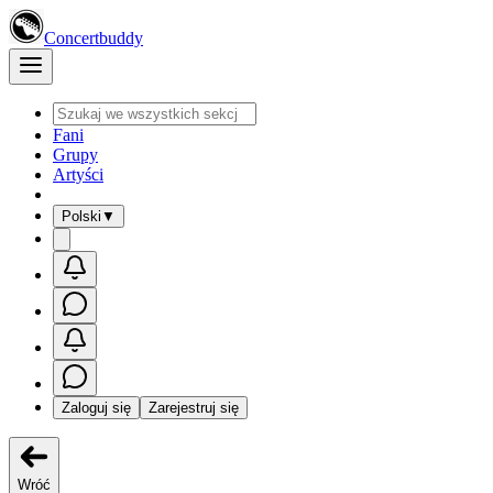
Concertbuddy
Fani
Grupy
Artyści
Polski
▼
Zaloguj się
Zarejestruj się
Wróć