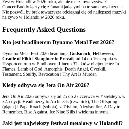
Fest w Holandii w 2026 roku, ale nie masz towarzystwa?
ConcertBuddy łączy cię z fanami jadącymi na te same wydarzenia.
Nie pozwól, by brak towarzysza odciągnął cię od najlepszej muzyki
na żywo w Holandii w 2026 roku.
Frequently Asked Questions
Kto jest headlinerem Dynamo Metal Fest 2026?
Dynamo Metal Fest 2026 headlinują
Godsmack
,
Helloween
,
Cradle of Filth
i
Slaughter to Prevail
, od 14 do 16 sierpnia w
IJssportcentrum w Eindhoven. Lineup 32 aktów obejmuje też In
Flames, Lamb of God, Amorphis, Death Angel, Overkill,
Testament, Soulfly, Revocation i Thy Art Is Murder.
Kiedy odbywa się Jera On Air 2026?
Jera On Air 2026 odbywa się od 25 do 27 czerwca w Ysselsteyn, w
32. edycji. Headlinerzy to Architects (czwartek), The Offspring
(piątek) i Papa Roach (sobota), z Trivium, Alexisonfire, A Day to
Remember, Rise Against, Ice Nine Kills i wieloma innymi.
Jaki jest największy festiwal metalowy w Holandii?