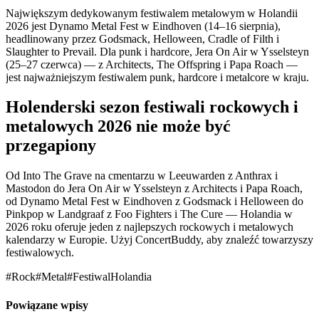
Największym dedykowanym festiwalem metalowym w Holandii
2026 jest Dynamo Metal Fest w Eindhoven (14–16 sierpnia),
headlinowany przez Godsmack, Helloween, Cradle of Filth i
Slaughter to Prevail. Dla punk i hardcore, Jera On Air w Ysselsteyn
(25–27 czerwca) — z Architects, The Offspring i Papa Roach —
jest najważniejszym festiwalem punk, hardcore i metalcore w kraju.
Holenderski sezon festiwali rockowych i
metalowych 2026 nie może być
przegapiony
Od Into The Grave na cmentarzu w Leeuwarden z Anthrax i
Mastodon do Jera On Air w Ysselsteyn z Architects i Papa Roach,
od Dynamo Metal Fest w Eindhoven z Godsmack i Helloween do
Pinkpop w Landgraaf z Foo Fighters i The Cure — Holandia w
2026 roku oferuje jeden z najlepszych rockowych i metalowych
kalendarzy w Europie. Użyj ConcertBuddy, aby znaleźć towarzyszy
festiwalowych.
#Rock
#Metal
#FestiwalHolandia
Powiązane wpisy