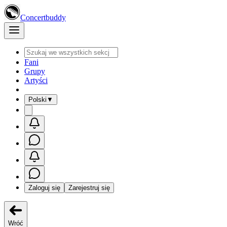
Concertbuddy
Fani
Grupy
Artyści
Polski
▼
Zaloguj się
Zarejestruj się
Wróć