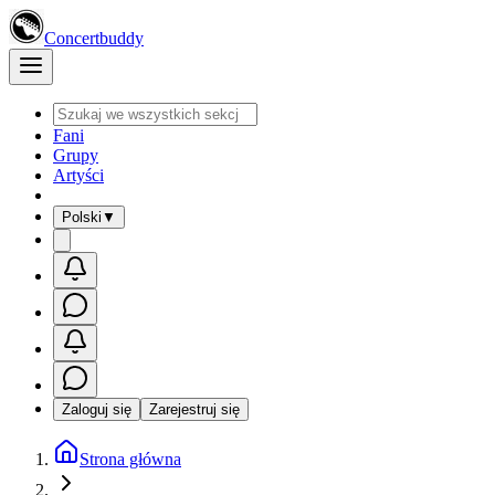
Concertbuddy
Fani
Grupy
Artyści
Polski
▼
Zaloguj się
Zarejestruj się
Strona główna