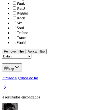
Punk
R&B
Reggae
Rock
Ska
Soul
Techno
Trance
World
Remover filtro
Aplicar filtro
Map
Junta-te a grupos de fãs
4
resultados encontrados