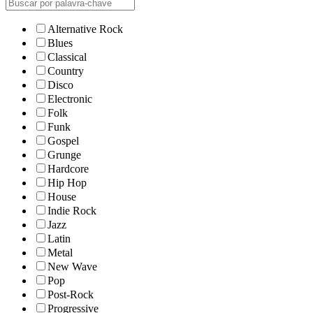
Alternative Rock
Blues
Classical
Country
Disco
Electronic
Folk
Funk
Gospel
Grunge
Hardcore
Hip Hop
House
Indie Rock
Jazz
Latin
Metal
New Wave
Pop
Post-Rock
Progressive