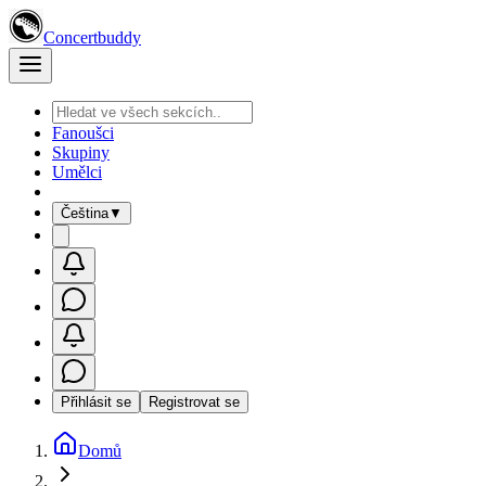
Concertbuddy
Fanoušci
Skupiny
Umělci
Čeština
▼
Přihlásit se
Registrovat se
Domů