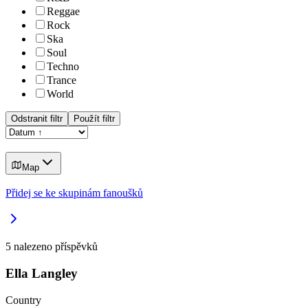
Reggae
Rock
Ska
Soul
Techno
Trance
World
Odstranit filtr
Použít filtr
Map
Přidej se ke skupinám fanoušků
5
nalezeno příspěvků
Ella Langley
Country