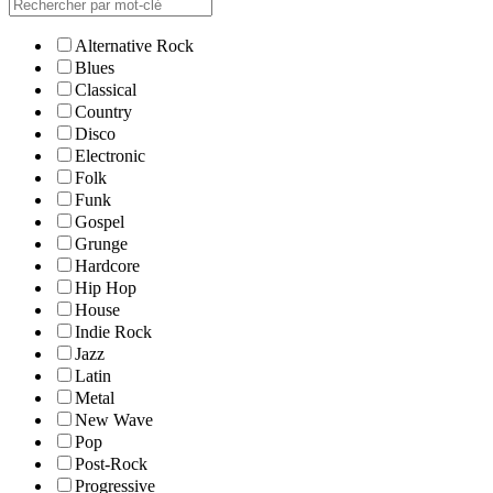
Alternative Rock
Blues
Classical
Country
Disco
Electronic
Folk
Funk
Gospel
Grunge
Hardcore
Hip Hop
House
Indie Rock
Jazz
Latin
Metal
New Wave
Pop
Post-Rock
Progressive